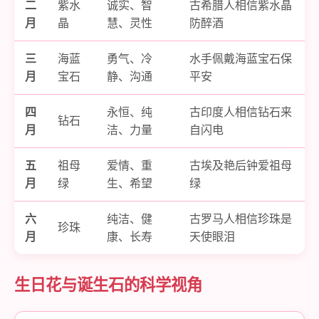
二
紫水
诚实、智
古希腊人相信紫水晶
月
晶
慧、灵性
防醉酒
三
海蓝
勇气、冷
水手佩戴海蓝宝石保
月
宝石
静、沟通
平安
四
永恒、纯
古印度人相信钻石来
钻石
月
洁、力量
自闪电
五
祖母
爱情、重
古埃及艳后钟爱祖母
月
绿
生、希望
绿
六
纯洁、健
古罗马人相信珍珠是
珍珠
月
康、长寿
天使眼泪
生日花与诞生石的科学视角