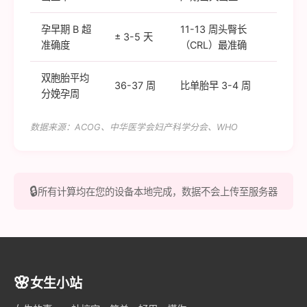
孕早期 B 超
11-13 周头臀长
± 3-5 天
准确度
（CRL）最准确
双胞胎平均
36-37 周
比单胎早 3-4 周
分娩孕周
数据来源：ACOG、中华医学会妇产科学分会、WHO
🔒
所有计算均在您的设备本地完成，数据不会上传至服务器
🌸
女生小站