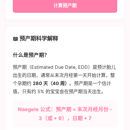
计算预产期
📖 预产期科学解释
什么是预产期？
预产期（Estimated Due Date, EDD）是预计胎儿
出生的日期，通常从末次月经第一天开始计算，整
个孕期约
280 天（40 周）
。预产期是一个估计
值，只有约 5% 的宝宝会在预产期当天出生。
Naegele 公式：预产期 = 末次月经月份 -
3（或 + 9），日期 + 7