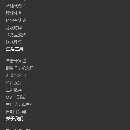
基础代谢率
理想体重
体脂率估算
睡眠时间
卡路里燃烧
饮水建议
生活工具
年龄计算器
倒数日 / 纪念日
恋爱纪念日
单位换算
生命数字
MBTI 测试
生日花 / 诞生石
日期计算器
关于我们