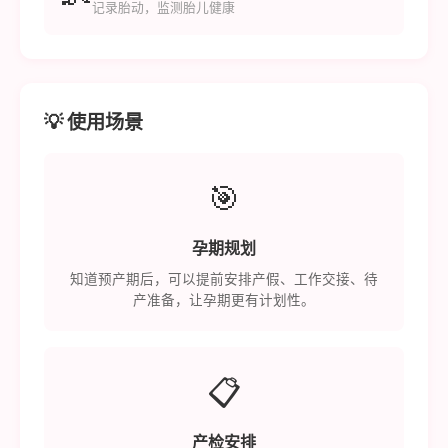
记录胎动，监测胎儿健康
💡 使用场景
🎯
孕期规划
知道预产期后，可以提前安排产假、工作交接、待
产准备，让孕期更有计划性。
📋
产检安排