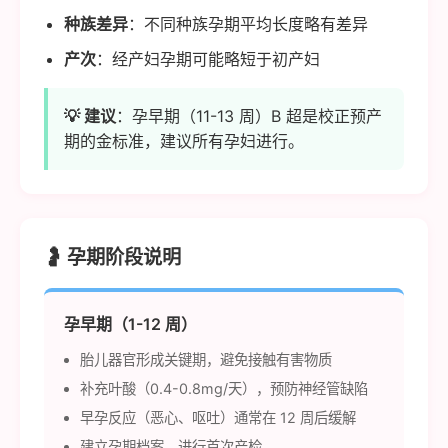
种族差异
：不同种族孕期平均长度略有差异
产次
：经产妇孕期可能略短于初产妇
💡 建议
：孕早期（11-13 周）B 超是校正预产
期的金标准，建议所有孕妇进行。
🤰 孕期阶段说明
孕早期（1-12 周）
胎儿器官形成关键期，避免接触有害物质
补充叶酸（0.4-0.8mg/天），预防神经管缺陷
早孕反应（恶心、呕吐）通常在 12 周后缓解
建立孕期档案，进行首次产检