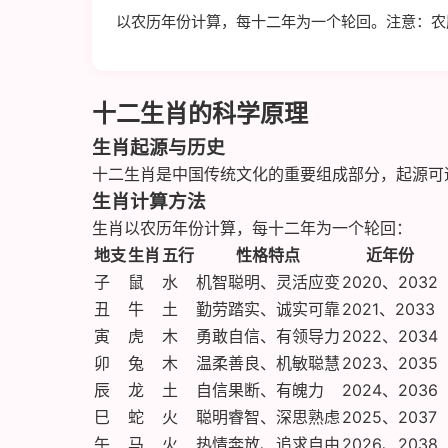
以农历年份计算，每十二年为一个轮回。注意：农历
十二生肖的科学原理
生肖起源与历史
十二生肖是中国传统文化的重要组成部分，起源可
生肖计算方法
生肖以农历年份计算，每十二年为一个轮回：
地支
生肖
五行
性格特点
近年份
子
鼠
水
机智聪明、灵活应变
2020、2032
丑
牛
土
勤劳踏实、诚实可靠
2021、2033
寅
虎
木
勇敢自信、有领导力
2022、2034
卯
兔
木
温柔善良、机敏聪慧
2023、2035
辰
龙
土
自信果断、有魄力
2024、2036
巳
蛇
火
聪明睿智、深思熟虑
2025、2037
午
马
火
热情奔放、追求自由
2026、2038