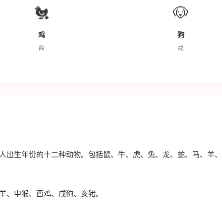
🐔
🐶
鸡
狗
酉
戌
人出生年份的十二种动物。包括鼠、牛、虎、兔、龙、蛇、马、羊、
羊、申猴、酉鸡、戌狗、亥猪。