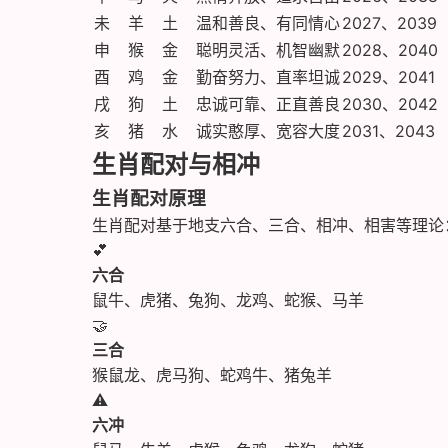
未
羊
土
温和善良、有同情心
2027、2039
申
猴
金
聪明灵活、机智幽默
2028、2040
酉
鸡
金
勤奋努力、直率坦诚
2029、2041
戌
狗
土
忠诚可靠、正直善良
2030、2042
亥
猪
水
诚实憨厚、宽容大度
2031、2043
生肖配对与相冲
生肖配对原理
生肖配对基于地支六合、三合、相冲、相害等理论
💕
六合
鼠牛、虎猪、兔狗、龙鸡、蛇猴、马羊
🤝
三合
猴鼠龙、虎马狗、蛇鸡牛、猪兔羊
⚠️
六冲