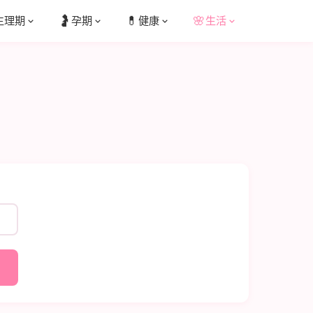
🤰
💊
🌸
生理期
孕期
健康
生活