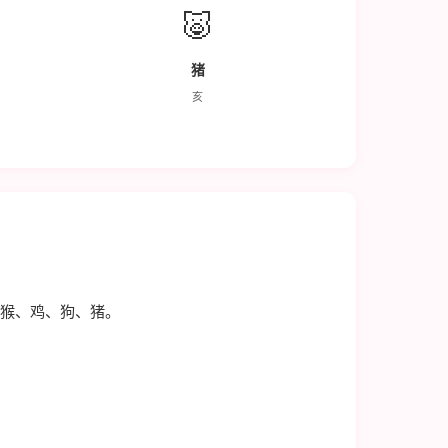
🐷
猪
亥
猴、鸡、狗、猪。