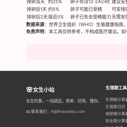
排卵当天
约25%
卵子存活12-24小时
建议安
排卵后1天
约5%
卵子可能已受精
可安排
排卵后2天
接近0%
卵子已失去受精能力
无需安
数据来源
：世界卫生组织（WHO）生殖健康指南、
免责声明
：本工具仅供参考，不构成医疗建议。如
生理期工具
🌸
女生小站
生理期计算
女生的事，一站搞定。简单、好用、懂你。
生理期日历
📧 联系我们：
hi@fiveyoboy.com
排卵期计算
安全期计算