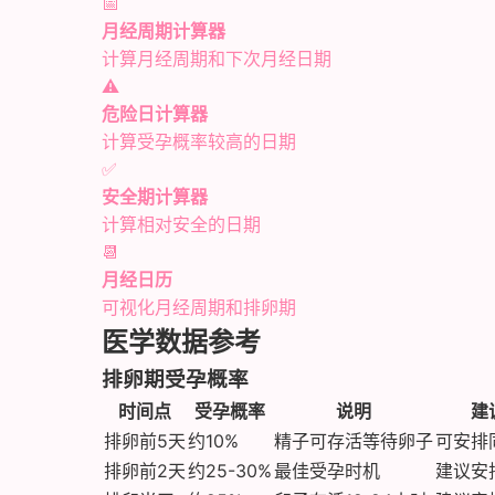
📅
月经周期计算器
计算月经周期和下次月经日期
⚠️
危险日计算器
计算受孕概率较高的日期
✅
安全期计算器
计算相对安全的日期
📆
月经日历
可视化月经周期和排卵期
医学数据参考
排卵期受孕概率
时间点
受孕概率
说明
建
排卵前5天
约10%
精子可存活等待卵子
可安排
排卵前2天
约25-30%
最佳受孕时机
建议安