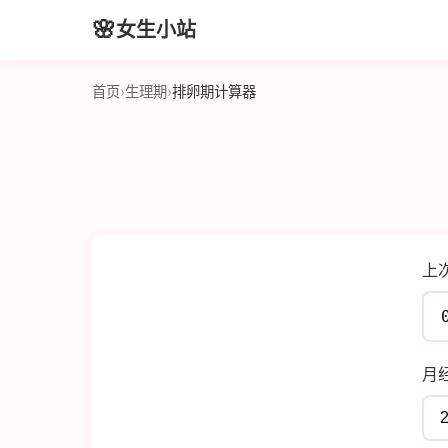
🌸
女生小站
首页
›
生理期
›
排卵期计算器
上
月