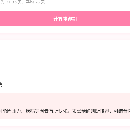
为 21-35 天，平均 28 天
计算排卵期
高
能因压力、疾病等因素有所变化。如需精确判断排卵，可结合排