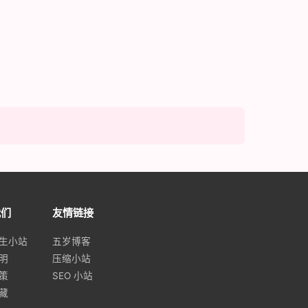
我们
友情链接
生小站
五岁博客
明
压缩小站
策
SEO 小站
藏