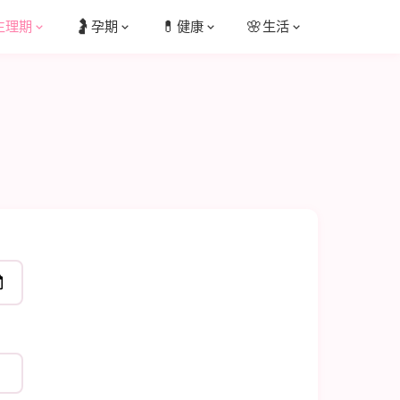
🤰
💊
🌸
生理期
孕期
健康
生活