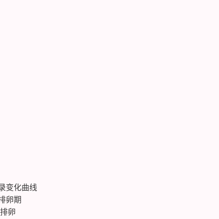
录变化曲线
排卵期
时排卵