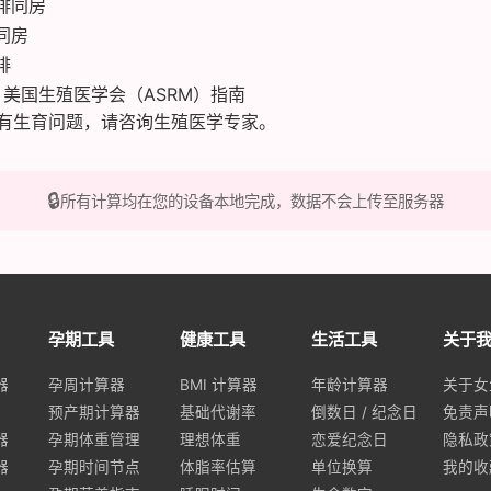
排同房
同房
排
美国生殖医学会（ASRM）指南
有生育问题，请咨询生殖医学专家。
🔒
所有计算均在您的设备本地完成，数据不会上传至服务器
孕期工具
健康工具
生活工具
关于
器
孕周计算器
BMI 计算器
年龄计算器
关于女
预产期计算器
基础代谢率
倒数日 / 纪念日
免责声
器
孕期体重管理
理想体重
恋爱纪念日
隐私政
器
孕期时间节点
体脂率估算
单位换算
我的收