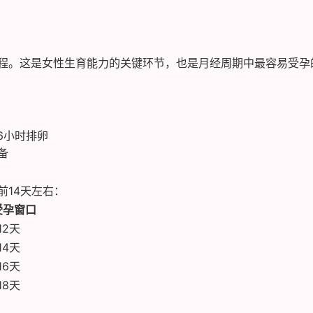
程。这是女性生育能力的关键环节，也是月经周期中最容易受孕
6小时排卵
备
前14天左右：
受孕窗口
12天
14天
16天
18天