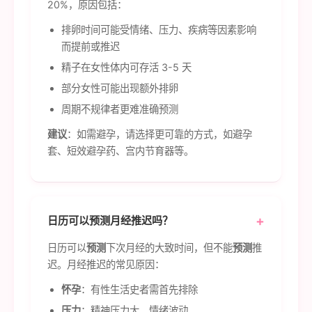
20%，原因包括：
排卵时间可能受情绪、压力、疾病等因素影响
而提前或推迟
精子在女性体内可存活 3-5 天
部分女性可能出现额外排卵
周期不规律者更难准确预测
建议
：如需避孕，请选择更可靠的方式，如避孕
套、短效避孕药、宫内节育器等。
日历可以预测月经推迟吗？
日历可以
预测
下次月经的大致时间，但不能
预测
推
迟。月经推迟的常见原因：
怀孕
：有性生活史者需首先排除
压力
：精神压力大、情绪波动