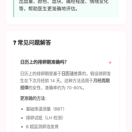
出血量、颜色、血块、痛经程度、情绪变化
等，帮助医生更准确地评估。
❓ 常见问题解答
日历上的排卵期准确吗？
日历上的排卵期是基于
日历法
推算的，假设排卵发
生在下次月经前 14 天。这种方法适用于
月经周期
规律
的女性，准确率约为 70-80%。
更准确的方法
：
基础体温测量（BBT）
排卵试纸（LH 检测）
B 超监测卵泡发育