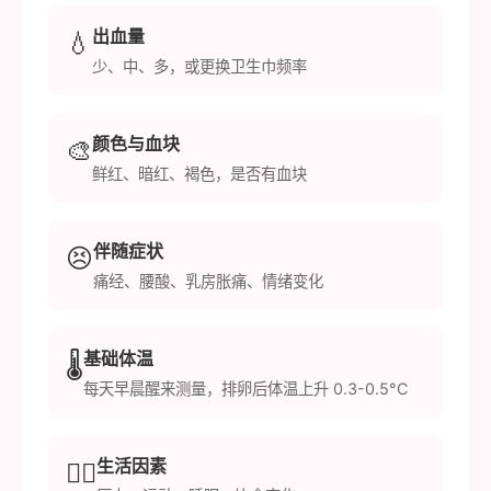
出血量
💧
少、中、多，或更换卫生巾频率
颜色与血块
🎨
鲜红、暗红、褐色，是否有血块
伴随症状
😣
痛经、腰酸、乳房胀痛、情绪变化
基础体温
🌡️
每天早晨醒来测量，排卵后体温上升 0.3-0.5°C
生活因素
🏃‍♀️